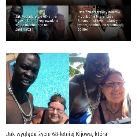
Czterdzieści tysięcy dolarów
Jak wygląda życie 68-letniej
– dokładnie tyle Britney
Kijowa, która przeprowadziła
Spears płaci swoim starszym
się do ukochanego na
synom, pomimo ich stosunku
Zanzibarze?
do niej
Jak wygląda życie 68-letniej Kijowa, która