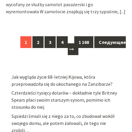
wycofany ze służby samolot pasażerski i go
wyremontowała W samolocie znajdują się trzy sypialnie,
[...]
Навигация
1
2
3
4
…
1 168
Следующие
по
сообщениям
Jak wygląda życie 68-letniej Kijowa, która
przeprowadziła się do ukochanego na Zanzibarze?
Czterdzieści tysięcy dolarów – dokładnie tyle Britney
Spears płaci swoim starszym synom, pomimo ich
stosunku do niej
Sąsiedzi śmiali się z niego za to, co zbudował wokół
swojego domu, ale potem żałowali, że tego nie
zrobili…